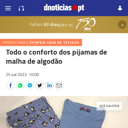
×
Faltam
63 dias
para os
PATROCINADO
EPOPEIA CASA DE TECIDOS
Todo o conforto dos pijamas de
malha de algodão
25 out 2023
10:00
VER GALERIA