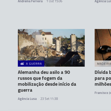
Andreína Ferreira
1 Out 15:06
Agência Lu
A GUERRA
MADEIR
Alemanha deu asilo a 90
Dívida 
russos que fogem da
para po
mobilização desde início da
milhõe
guerra
Francisco 
Agência Lusa
23 Set 11:38