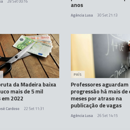
sa
28 Set 00:16
anos
Agência Lusa
30 Set 21:13
A
PAÍS
bruta da Madeira baixa
Professores aguardam
uco mais de 5 mil
progressão há mais de 
s em 2022
meses por atraso na
publicação de vagas
José Cardoso
22 Set 11:31
Agência Lusa
26 Set 14:15