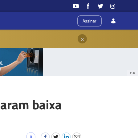
Assinar
×
PUB
taram baixa
0