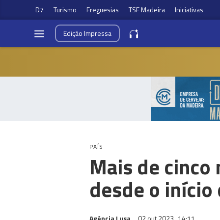
D7
Turismo
Freguesias
TSF Madeira
Iniciativas
Edição
Impressa
PAÍS
Mais de cinco
desde o início
Agência Lusa
02 out 2023
14:11