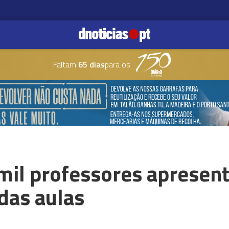
Faltam
65 dias
para os
 mil professores apresen
 das aulas