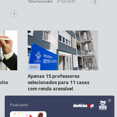
Tânia Fernandes
27 Set 02:00
2
1
PAÍS
Apenas 15 professores
oito
selecionados para 11 casas
com renda acessível
×
Agência Lusa
27 Set 21:37
Podcasts