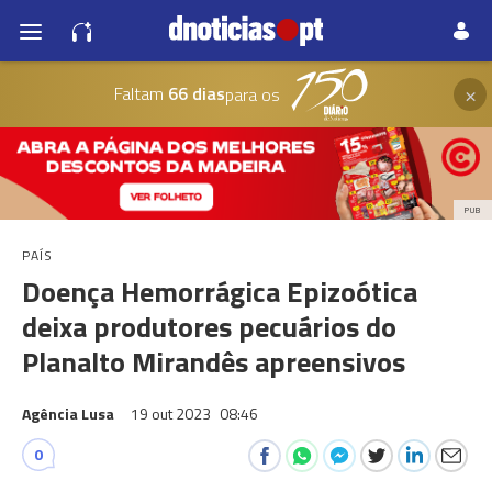
×
Faltam
66 dias
para os
PUB
PAÍS
Doença Hemorrágica Epizoótica
deixa produtores pecuários do
Planalto Mirandês apreensivos
Agência Lusa
19 out 2023
08:46
0