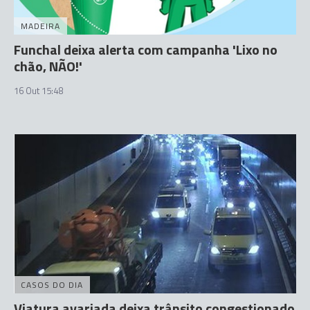
MADEIRA
Funchal deixa alerta com campanha 'Lixo no
chão, NÃO!'
16 Out 15:48
CASOS DO DIA
Viatura avariada deixa trânsito congestionado