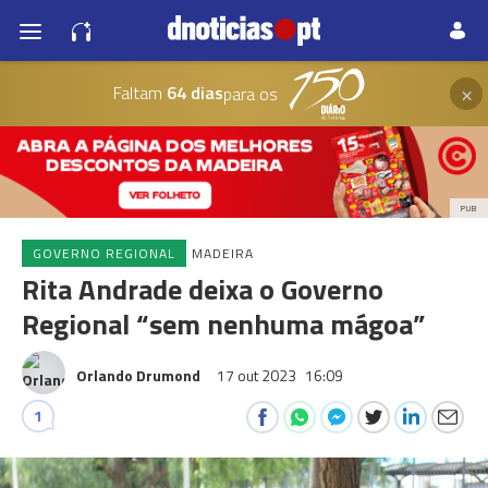
×
Faltam
64 dias
para os
PUB
GOVERNO REGIONAL
MADEIRA
Rita Andrade deixa o Governo
Regional “sem nenhuma mágoa”
Orlando Drumond
17 out 2023
16:09
1