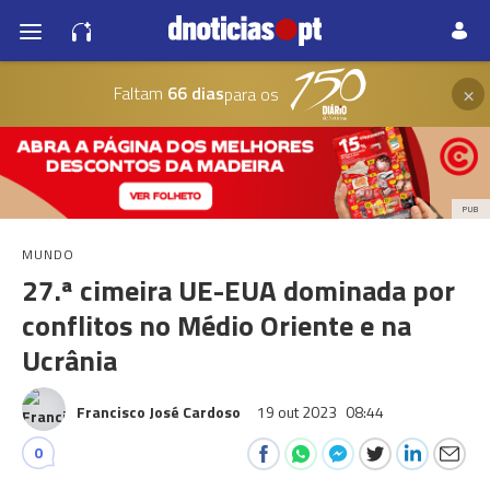
×
Faltam
66 dias
para os
PUB
MUNDO
27.ª cimeira UE-EUA dominada por
conflitos no Médio Oriente e na
Ucrânia
Francisco José Cardoso
19 out 2023
08:44
0