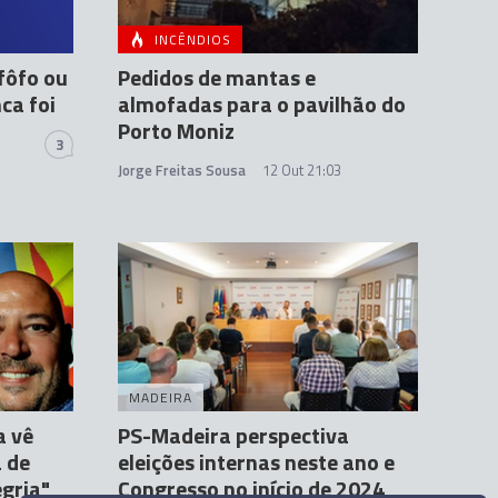
INCÊNDIOS
fôfo ou
Pedidos de mantas e
ca foi
almofadas para o pavilhão do
Porto Moniz
3
Jorge Freitas Sousa
12 Out 21:03
MADEIRA
a vê
PS-Madeira perspectiva
 de
eleições internas neste ano e
gria"
Congresso no início de 2024