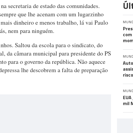
Úl
 na secretaria de estado das comunidades.
, sempre que lhe acenam com um lugarzinho
mais dinheiro e menos trabalho, lá vai Paulo
MUN
Pres
trás, nem para ninguém.
com 
mom
nhos. Saltou da escola para o sindicato, do
al, da câmara municipal para presidente do PS
MUN
nto para o governo da república. Não aquece
Auto
assi
depressa lhe descobrem a falta de preparação
risc
MUN
EUA 
mil 