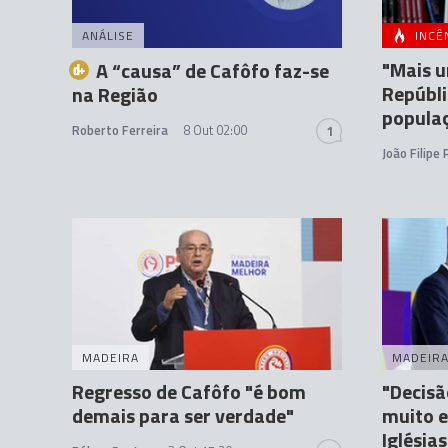
ANÁLISE
INCÊ
"Mais u
A “causa” de Cafôfo faz-se
Repúbli
na Região
popula
Roberto Ferreira
8 Out 02:00
1
João Filipe
MADEIRA
MADEIR
Regresso de Cafôfo "é bom
"Decisã
demais para ser verdade"
muito e
Iglésias