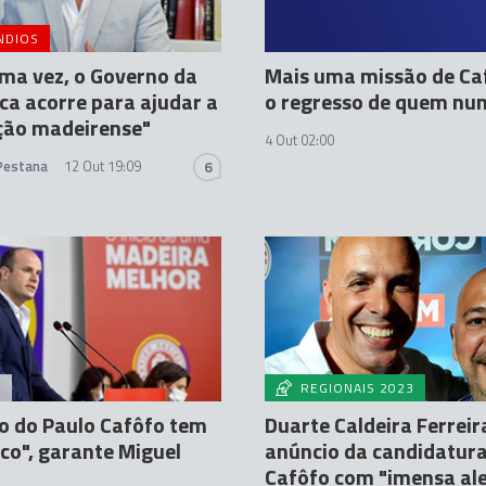
NDIOS
ma vez, o Governo da
Mais uma missão de Ca
ca acorre para ajudar a
o regresso de quem nun
ção madeirense"
4 Out 02:00
 Pestana
12 Out 19:09
6
A
REGIONAIS 2023
o do Paulo Cafôfo tem
Duarte Caldeira Ferreir
co", garante Miguel
anúncio da candidatura
Cafôfo com "imensa ale