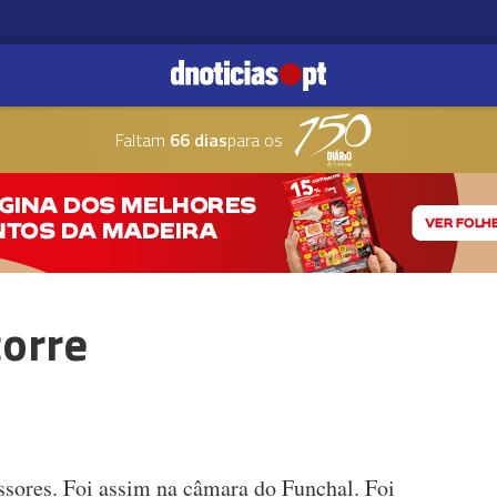
Faltam
66 dias
para os
corre
ssores. Foi assim na câmara do Funchal. Foi