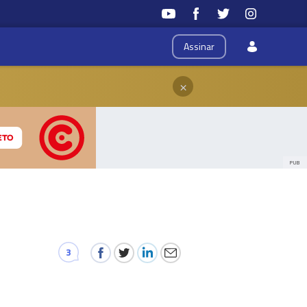
Assinar
×
PUB
3