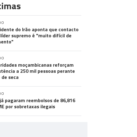
timas
DO
idente do Irão aponta que contacto
líder supremo é "muito difícil de
ento"
DO
ridades moçambicanas reforçam
stência a 250 mil pessoas perante
o de seca
DO
já pagaram reembolsos de 86,816
ME por sobretaxas ilegais