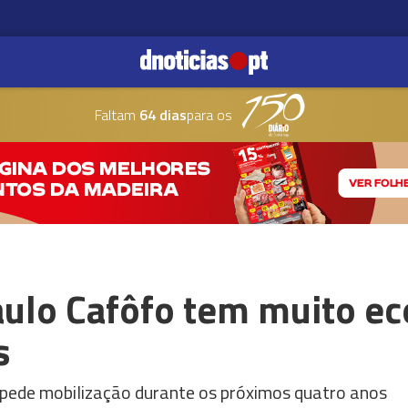
Faltam
64 dias
para os
ulo Cafôfo tem muito ec
s
pede mobilização durante os próximos quatro anos