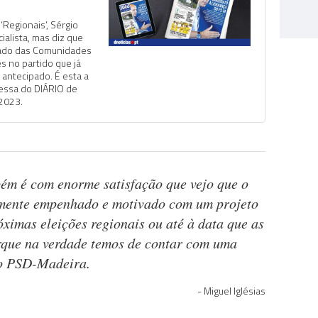
Regionais’, Sérgio
ialista, mas diz que
stado das Comunidades
es no partido que já
 antecipado. É esta a
ressa do DIÁRIO de
 2023.
ém é com enorme satisfação que vejo que o
amente empenhado e motivado com um projeto
róximas eleições regionais ou até à data que as
rque na verdade temos de contar com uma
do PSD-Madeira.
Miguel Iglésias