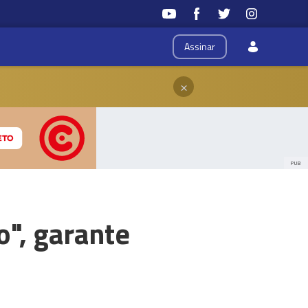
Assinar
×
PUB
o", garante