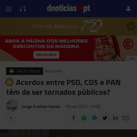
×
Faltam
65 dias
para os
PUB
FACT CHECK
MADEIRA
Acordos entre PSD, CDS e PAN
têm de ser tornados públicos?
Jorge Freitas Sousa
18 out 2023
17:00
0