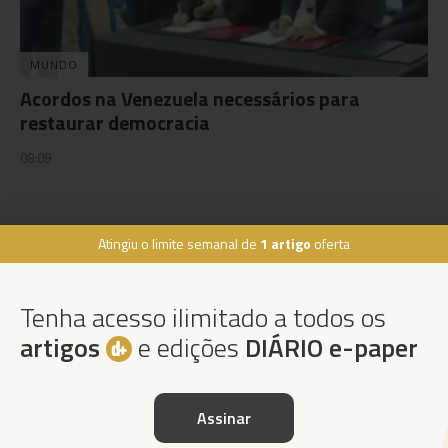
MUNDO
Acordos na Venezuela necessários para
restaurar democracia
08:09
Atingiu o limite semanal de
1 artigo
oferta
Rua Dr. Fernão de Ornelas, 56 - 3º
9054-514 Funchal, Portugal
Tenha acesso ilimitado a todos os
291 202 300
×
artigos
e edições
DIÁRIO e-paper
Podcasts
Instale a nossa App
Assinar
Da espada às curtas