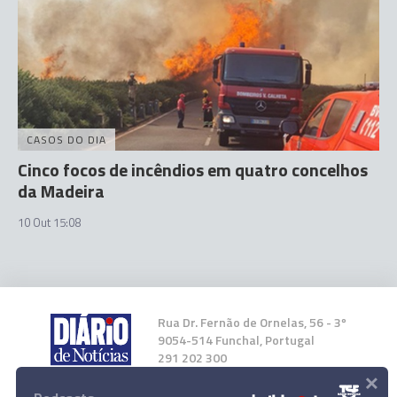
CASOS DO DIA
Cinco focos de incêndios em quatro concelhos
da Madeira
10 Out 15:08
Rua Dr. Fernão de Ornelas, 56 - 3º
9054-514 Funchal, Portugal
291 202 300
×