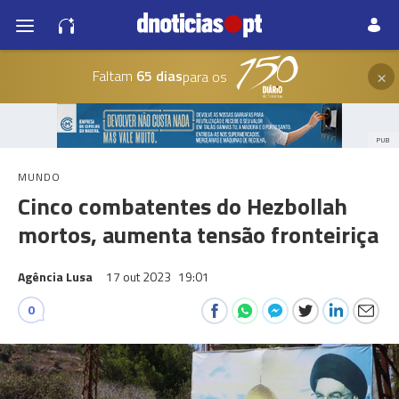
×
Faltam
65 dias
para os
PUB
MUNDO
Cinco combatentes do Hezbollah
mortos, aumenta tensão fronteiriça
Agência Lusa
17 out 2023
19:01
0