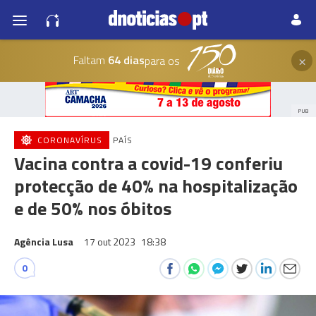
×
Faltam
64 dias
para os
PUB
CORONAVÍRUS
PAÍS
Vacina contra a covid-19 conferiu
protecção de 40% na hospitalização
e de 50% nos óbitos
Agência Lusa
17 out 2023
18:38
0