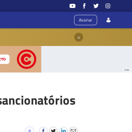
Assinar
×
PUB
sancionatórios
0