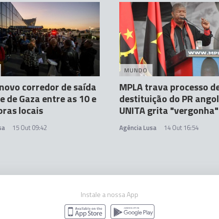
MUNDO
novo corredor de saída
MPLA trava processo d
e de Gaza entre as 10 e
destituição do PR ango
oras locais
UNITA grita "vergonha"
sa
15 Out 09:42
Agência Lusa
14 Out 16:54
Instale a nossa App