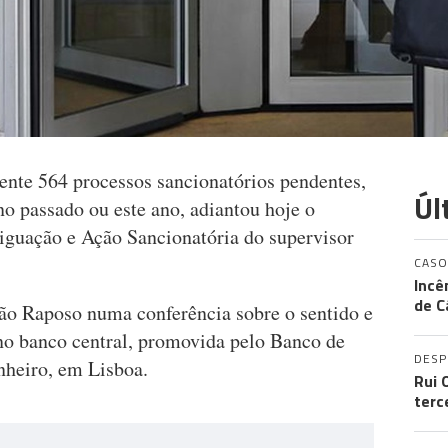
nte 564 processos sancionatórios pendentes,
Úl
no passado ou este ano, adiantou hoje o
iguação e Ação Sancionatória do supervisor
CASO
Incê
de C
ão Raposo numa conferência sobre o sentido e
 no banco central, promovida pelo Banco de
DES
nheiro, em Lisboa.
Rui 
terc