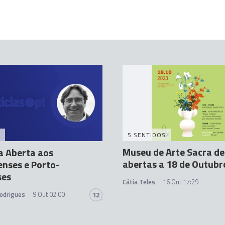
5 SENTIDOS
Museu de Arte Sacra de
a Aberta aos
abertas a 18 de Outubr
nses e Porto-
ses
Cátia Teles
16 Out 17:29
odrigues
9 Out 02:00
12