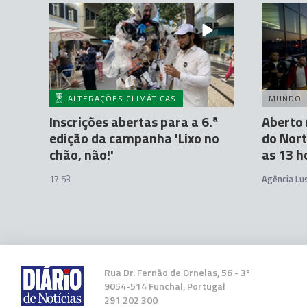
ALTERAÇÕES CLIMÁTICAS
MUNDO
Inscrições abertas para a 6.ª
Aberto 
edição da campanha 'Lixo no
do Nort
chão, não!'
as 13 h
17:53
Agência Lu
Rua Dr. Fernão de Ornelas, 56 - 3º
9054-514 Funchal, Portugal
291 202 300