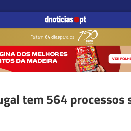
Faltam
64 dias
para os
ugal tem 564 processos 