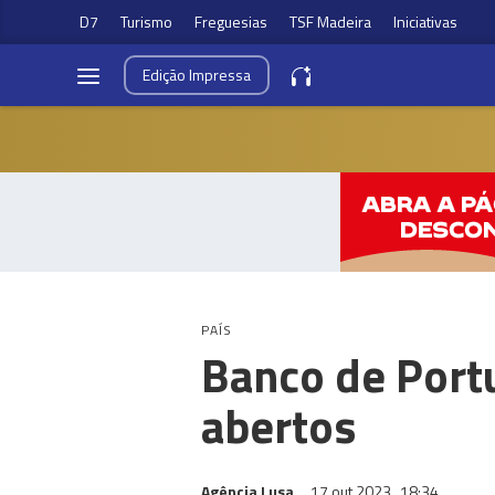
D7
Turismo
Freguesias
TSF Madeira
Iniciativas
Edição
Impressa
PAÍS
Banco de Port
abertos
Agência Lusa
17 out 2023
18:34