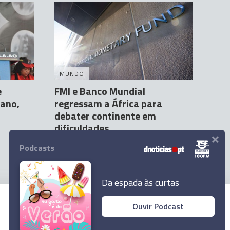
MUNDO
e
FMI e Banco Mundial
lano,
regressam a África para
debater continente em
dificuldades
×
Agência lusa
9 Out 05:01
Podcasts
Da espada às curtas
Ouvir Podcast
© 2023 Empresa Diário de Notícias, Lda.
Todos os direitos reservados.