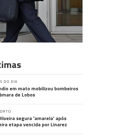
timas
S DO DIA
ndio em mato mobilizou bombeiros
âmara de Lobos
PORTO
Oliveira segura 'amarela' após
eira etapa vencida por Linarez