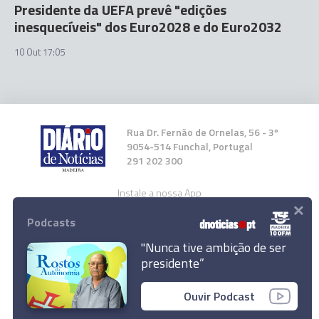
Presidente da UEFA prevê "edições
inesquecíveis" dos Euro2028 e do Euro2032
10 Out 17:05
Rua Dr. Fernão de Ornelas, 56 - 3º
9054-514 Funchal, Portugal
291 202 300
Instale a nossa App
×
Podcasts
"Nunca tive ambição de ser
presidente”
Funchal deixa alerta com campanha 'Lixo no
© 2023 Empresa Diário de Notícias, Lda.
chão, NÃO!'
Ouvir Podcast
Todos os direitos reservados.
Ler Artigo