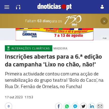
×
Faltam
63 dias
para os
PUB
ALTERAÇÕES CLIMÁTICAS
MADEIRA
Inscrições abertas para a 6.ª edição
da campanha 'Lixo no chão, não!'
Primeira actividade contou com uma acção de
sensibilização do grupo teatral ‘Bolo do Caco’, na
Rua Dr. Fernão de Ornelas, no Funchal
17 out 2023
17:53
0