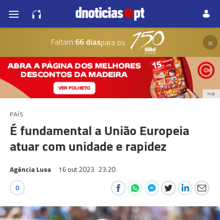
×
Faltam
66 dias
para os
PUB
PAÍS
É fundamental a União Europeia
atuar com unidade e rapidez
Agência Lusa
16 out 2023
23:20
0