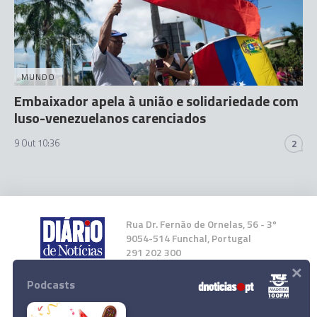
MUNDO
Embaixador apela à união e solidariedade com
luso-venezuelanos carenciados
9 Out 10:36
2
Rua Dr. Fernão de Ornelas, 56 - 3º
9054-514 Funchal, Portugal
291 202 300
×
Podcasts
Instale a nossa App