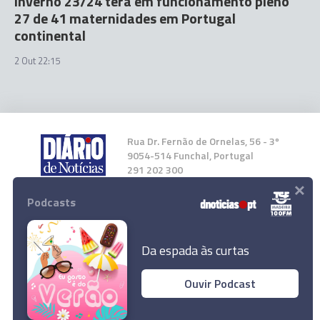
Inverno 23/24 terá em funcionamento pleno
27 de 41 maternidades em Portugal
continental
2 Out 22:15
Rua Dr. Fernão de Ornelas, 56 - 3º
9054-514 Funchal, Portugal
291 202 300
×
Podcasts
Instale a nossa App
Da espada às curtas
Ouvir Podcast
© 2023 Empresa Diário de Notícias, Lda.
Todos os direitos reservados.