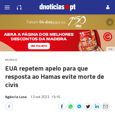
×
Faltam
64 dias
para os
PUB
MUNDO
EUA repetem apelo para que
resposta ao Hamas evite morte de
civis
Agência Lusa
13 out 2023
19:16
0