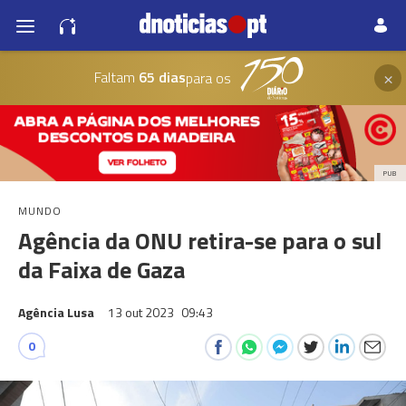
×
Faltam
65 dias
para os
PUB
MUNDO
Agência da ONU retira-se para o sul
da Faixa de Gaza
Agência Lusa
13 out 2023
09:43
0