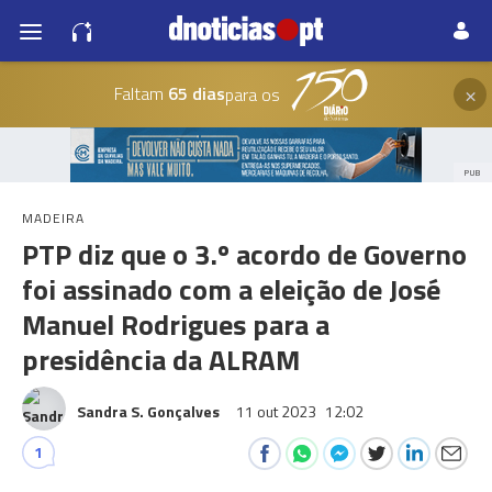
×
Faltam
65 dias
para os
PUB
MADEIRA
PTP diz que o 3.º acordo de Governo
foi assinado com a eleição de José
Manuel Rodrigues para a
presidência da ALRAM
Sandra S. Gonçalves
11 out 2023
12:02
1