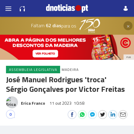
×
Faltam
62 dias
para os
PUB
ASSEMBLEIA LEGISLATIVA
MADEIRA
José Manuel Rodrigues 'troca'
Sérgio Gonçalves por Victor Freitas
Erica Franco
11 out 2023
10:58
0