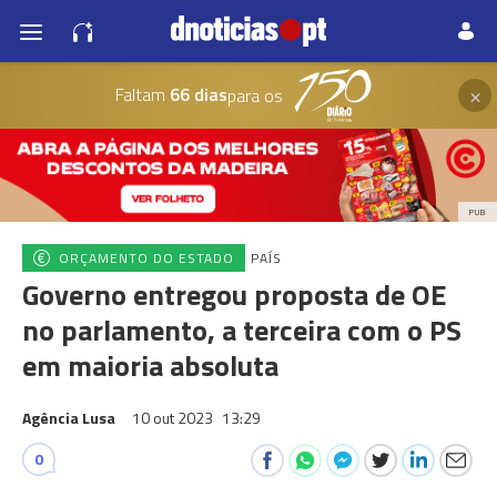
×
Faltam
66 dias
para os
PUB
ORÇAMENTO DO ESTADO
PAÍS
Governo entregou proposta de OE
no parlamento, a terceira com o PS
em maioria absoluta
Agência Lusa
10 out 2023
13:29
0