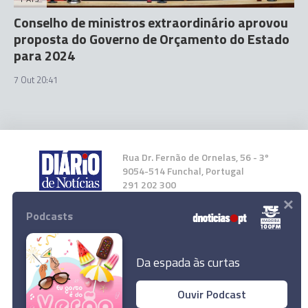
Conselho de ministros extraordinário aprovou
proposta do Governo de Orçamento do Estado
para 2024
7 Out 20:41
Rua Dr. Fernão de Ornelas, 56 - 3º
9054-514 Funchal, Portugal
291 202 300
×
Podcasts
Instale a nossa App
Da espada às curtas
Ouvir Podcast