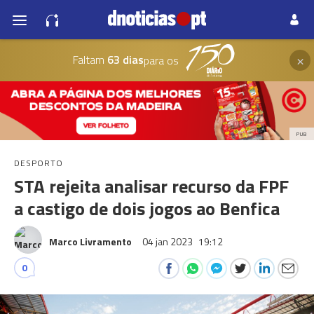
×
Faltam
63 dias
para os
PUB
DESPORTO
STA rejeita analisar recurso da FPF
a castigo de dois jogos ao Benfica
Marco Livramento
04 jan 2023
19:12
0