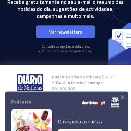
Receba gratuitamente no seu e-mail o resumo das
notícias do dia, sugestões de actividades,
campanhas e muito mais.
Ver newsletters
Consulte as opções e subscreva
gratuitamente as suas preferências.
Rua Dr. Fernão de Ornelas, 56 - 3º
9054-514 Funchal, Portugal
291 202 300
×
Podcasts
Instale a nossa App
Da espada às curtas