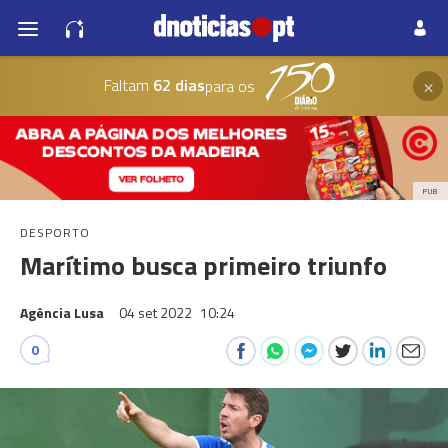
×
Faltam
62 dias
para os
PUB
DESPORTO
Marítimo busca primeiro triunfo
Agência Lusa
04 set 2022
10:24
0