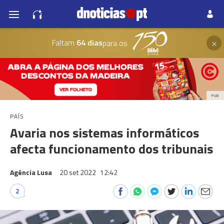
×
Faltam
64 dias
para os
PUB
PAÍS
Avaria nos sistemas informáticos
afecta funcionamento dos tribunais
Agência Lusa
20 set 2022
12:42
2