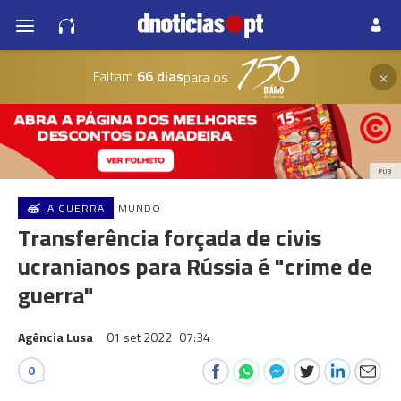
×
Faltam
66 dias
para os
PUB
A GUERRA
MUNDO
Transferência forçada de civis
ucranianos para Rússia é "crime de
guerra"
Agência Lusa
01 set 2022
07:34
0