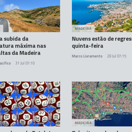
A
MADEIRA
a subida da
Nuvens estão de regres
atura máxima nas
quinta-feira
altas da Madeira
Marco Livramento
28 Jul 07:15
acifico
31 Jul 07:10
MADEIRA