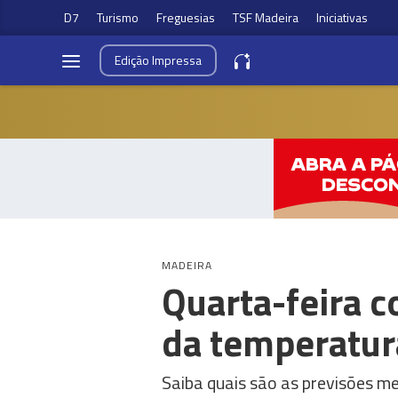
D7
Turismo
Freguesias
TSF Madeira
Iniciativas
Edição
Impressa
MADEIRA
Quarta-feira 
da temperatur
Saiba quais são as previsões m