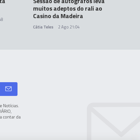
ta
Sessão de autógrafos leva
muitos adeptos do rali ao
Casino da Madeira
48
Cátia Teles
2 Ago 21:04
 Notícias.
IÁRIO,
a contar da