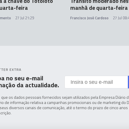
 a chave do Totoloto
Trânsito moderado nes
uarta-feira
manhã de quarta-feira
amento
27 Jul 21:29
Francisco José Cardoso
27 Jul 08:
TTER EXTRA
a no seu e-mail
mação da actualidade.
 que os dados pessoais fornecidos sejam utilizados pela Empresa Diário de
io de informação relativa a campanhas promocionais ou de marketing do D
seus diversos canais de comunicação, até o termo do prazo de cinco anos 
crição.