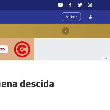
Assinar
×
PUB
uena descida