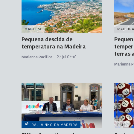
MADEIRA
MADEIR
Pequena descida de
Pequen
temperatura na Madeira
temper
terras 
Marianna Pacifico
27 Jul 07:10
Marianna P
RALI VINHO DA MADEIRA
PAÍS