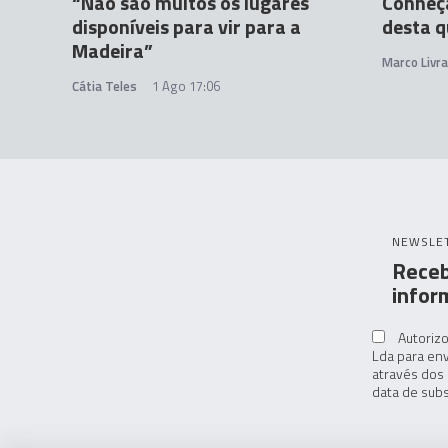
“Não são muitos os lugares
Conheça
disponíveis para vir para a
desta q
Madeira”
Marco Livr
Cátia Teles
1 Ago 17:06
NEWSLE
Receb
infor
Autorizo
Lda para env
através dos 
data de subs