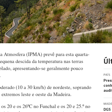
da Atmosfera (IPMA) prevê para esta quarta-
Úl
pequena descida da temperatura nas terras
ublado, apresentando-se geralmente pouco
.
PAÍS
Pres
conh
oderado (10 a 30 km/h) de nordeste, soprando
audi
s extremos leste e oeste da Madeira.
MADE
 os 20 e os 26ºC no Funchal e os 20 e 25.º no
DGS 