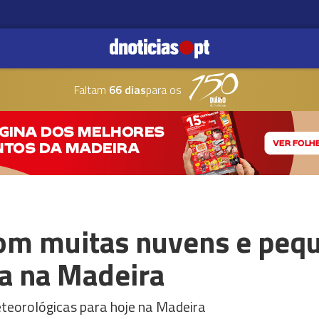
Faltam
66 dias
para os
com muitas nuvens e peq
a na Madeira
eteorológicas para hoje na Madeira