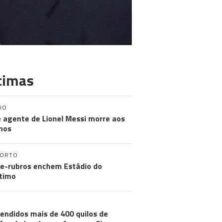
timas
DO
e agente de Lionel Messi morre aos
nos
PORTO
e-rubros enchem Estádio do
timo
endidos mais de 400 quilos de