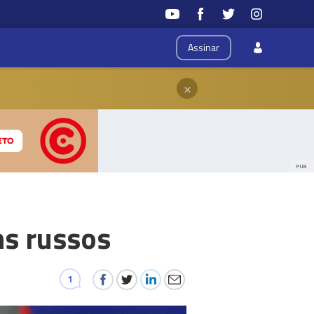
Assinar
×
PUB
ns russos
1