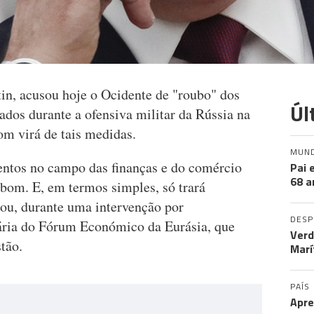
tin, acusou hoje o Ocidente de "roubo" dos
Úl
ados durante a ofensiva militar da Rússia na
om virá de tais medidas.
MUN
entos no campo das finanças e do comércio
Pai 
68 a
 bom. E, em termos simples, só trará
mou, durante uma intervenção por
DES
nária do Fórum Económico da Eurásia, que
Verd
tão.
Marí
PAÍS
Apre