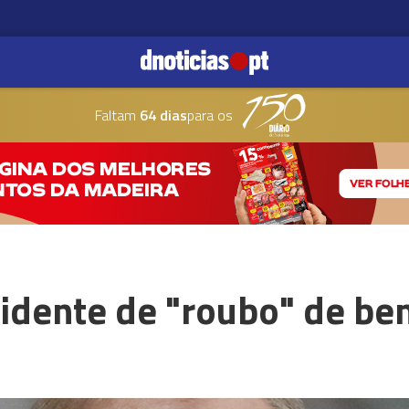
Faltam
64 dias
para os
idente de "roubo" de be