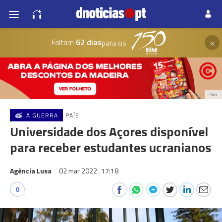
×
Faltam
62 dias
para os
PUB
A GUERRA
PAÍS
Universidade dos Açores disponível
para receber estudantes ucranianos
Agência Lusa
02 mar 2022
17:18
0