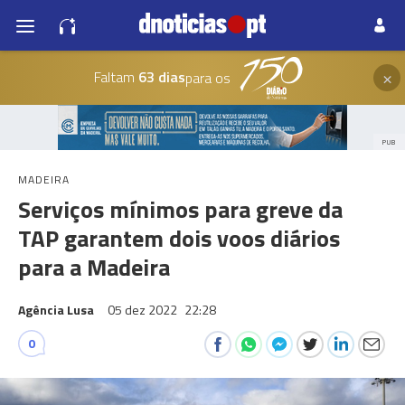
×
Faltam
63 dias
para os
PUB
MADEIRA
Serviços mínimos para greve da
TAP garantem dois voos diários
para a Madeira
Agência Lusa
05 dez 2022
22:28
0