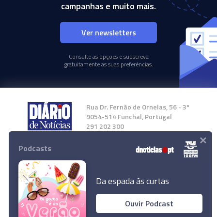
campanhas e muito mais.
Ver newsletters
Consulte as opções e subscreva
gratuitamente as suas preferências.
Rua Dr. Fernão de Ornelas, 56 - 3º
9054-514 Funchal, Portugal
291 202 300
×
Podcasts
Instale a nossa App
Da espada às curtas
Ouvir Podcast
© 2024 Empresa Diário de Notícias, Lda.