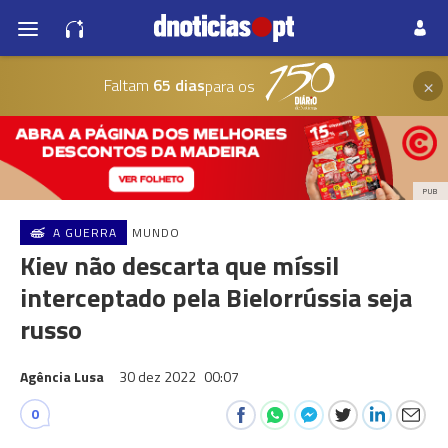
×
Faltam
65 dias
para os
PUB
A GUERRA
MUNDO
Kiev não descarta que míssil
interceptado pela Bielorrússia seja
russo
Agência Lusa
30 dez 2022
00:07
0