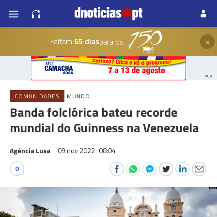
×
Faltam
65 dias
para os
PUB
COMUNIDADES
MUNDO
Banda folclórica bateu recorde
mundial do Guinness na Venezuela
Agência Lusa
09 nov 2022
08:04
0