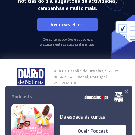
notícias do dia, sugestões de actividades,
campanhas e muito mais.
Ver newsletters
Consulte as opções e subscreva
gratuitamente as suas preferências.
Rua Dr. Fernão de Ornelas, 56 - 3º
9054-514 Funchal, Portugal
291 202 300
×
Podcasts
Instale a nossa App
Da espada às curtas
Ouvir Podcast