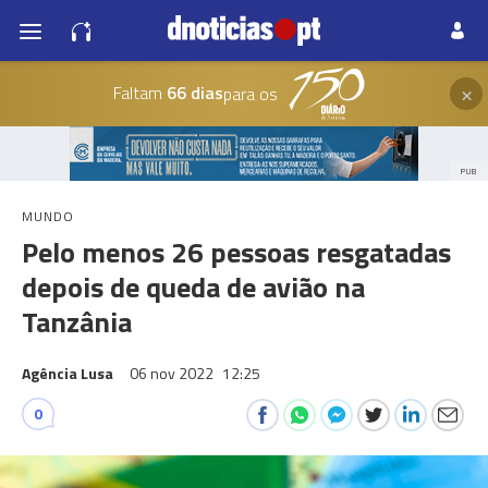
×
Faltam
66 dias
para os
PUB
MUNDO
Pelo menos 26 pessoas resgatadas
depois de queda de avião na
Tanzânia
Agência Lusa
06 nov 2022
12:25
0