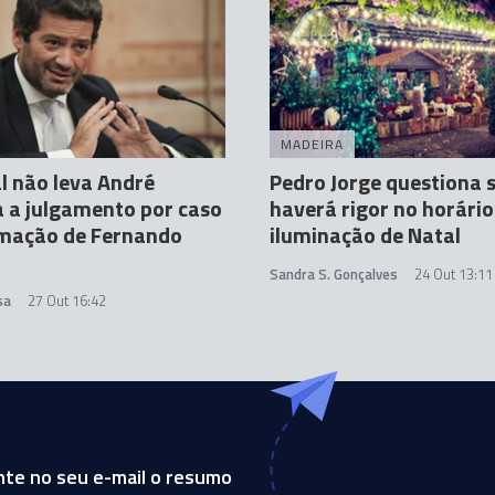
MADEIRA
l não leva André
Pedro Jorge questiona 
 a julgamento por caso
haverá rigor no horário
amação de Fernando
iluminação de Natal
Sandra S. Gonçalves
24 Out 13:11
sa
27 Out 16:42
te no seu e-mail o resumo