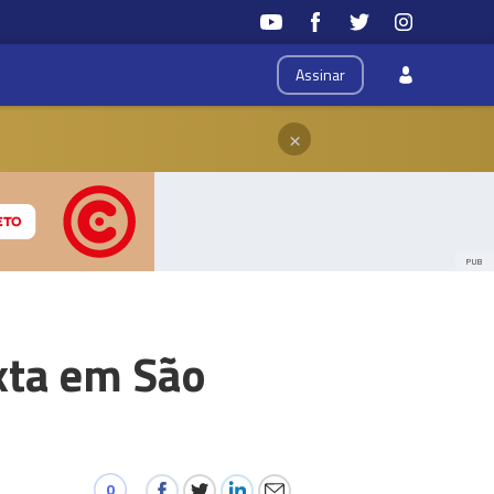
Assinar
×
PUB
xta em São
0