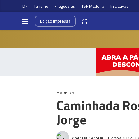
D7
Turismo
Freguesias
TSF Madeira
Iniciativas
Edição
Impressa
MADEIRA
Caminhada Ros
Jorge
Andreia Correia
02 nov 2022
13