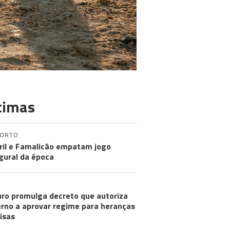
timas
PORTO
ril e Famalicão empatam jogo
gural da época
ro promulga decreto que autoriza
rno a aprovar regime para heranças
visas