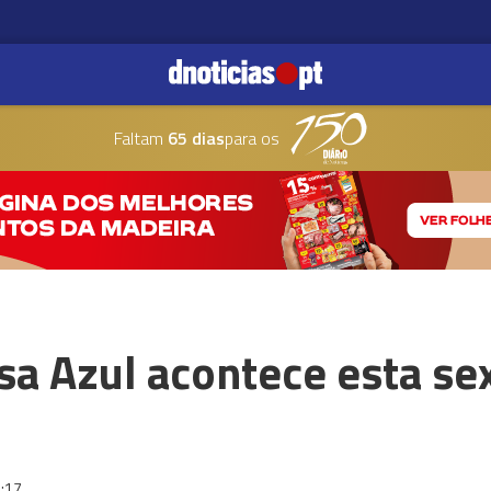
Faltam
65 dias
para os
a Azul acontece esta se
:17