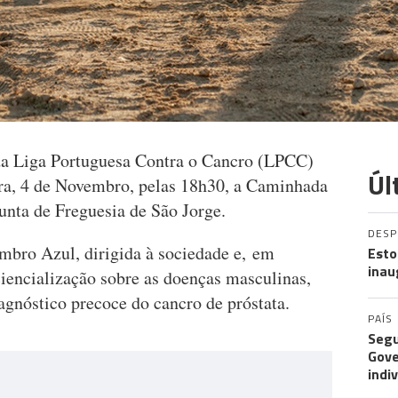
a Liga Portuguesa Contra o Cancro (LPCC)
Úl
eira, 4 de Novembro, pelas 18h30, a Caminhada
unta de Freguesia de São Jorge.
DES
mbro Azul, dirigida à sociedade e, em
Esto
inau
ciencialização sobre as doenças masculinas,
agnóstico precoce do cancro de próstata.
PAÍS
Segu
Gove
indi