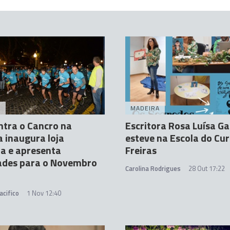
A
MADEIRA
ntra o Cancro na
Escritora Rosa Luísa G
 inaugura loja
esteve na Escola do Cur
ia e apresenta
Freiras
dades para o Novembro
Carolina Rodrigues
28 Out 17:22
acifico
1 Nov 12:40