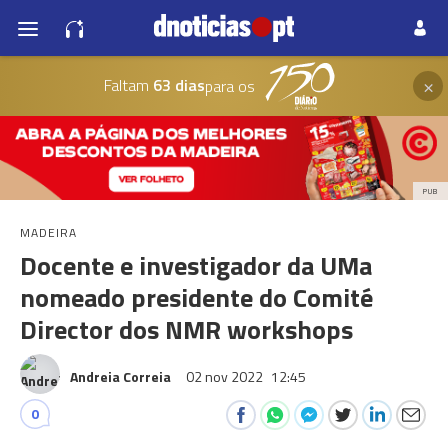
×
Faltam
63 dias
para os
PUB
MADEIRA
Docente e investigador da UMa
nomeado presidente do Comité
Director dos NMR workshops
Andreia Correia
02 nov 2022
12:45
0