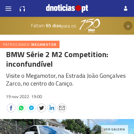
×
Faltam
65 dias
para os
PATROCINADO
MEGAMOTOR
BMW Série 2 M2 Competition:
inconfundível
Visite o Megamotor, na Estrada João Gonçalves
Zarco, no centro do Caniço.
19 nov 2022
19:00
VER GALERIA