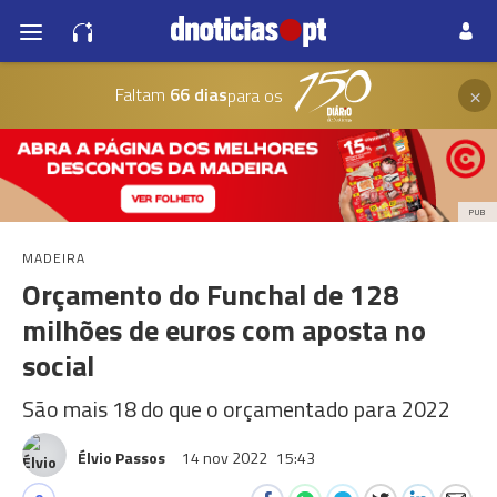
×
Faltam
66 dias
para os
PUB
MADEIRA
Orçamento do Funchal de 128
milhões de euros com aposta no
social
São mais 18 do que o orçamentado para 2022
Élvio Passos
14 nov 2022
15:43