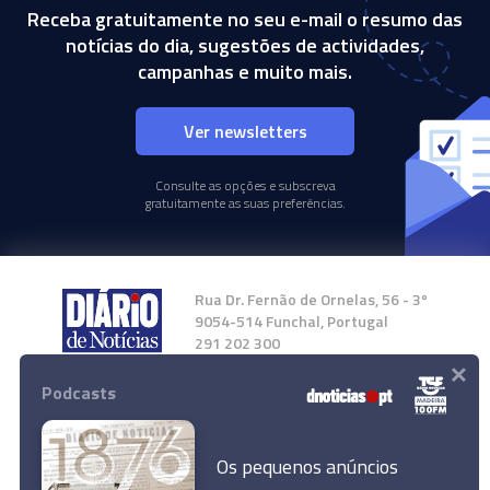
Receba gratuitamente no seu e-mail o resumo das
notícias do dia, sugestões de actividades,
campanhas e muito mais.
Ver newsletters
Consulte as opções e subscreva
gratuitamente as suas preferências.
Rua Dr. Fernão de Ornelas, 56 - 3º
9054-514 Funchal, Portugal
291 202 300
×
Podcasts
Instale a nossa App
Os pequenos anúncios