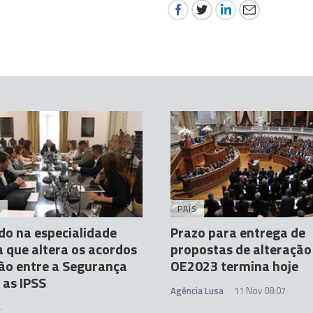
A
PAÍS
o na especialidade
Prazo para entrega de
 que altera os acordos
propostas de alteração
ão entre a Segurança
OE2023 termina hoje
 as IPSS
Agência Lusa
11 Nov 08:07
4