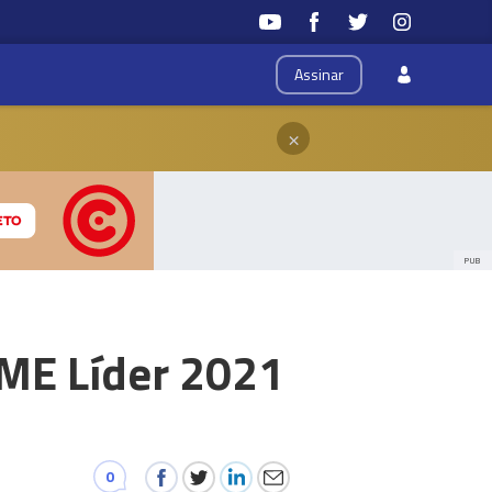
Assinar
×
PUB
PME Líder 2021
0