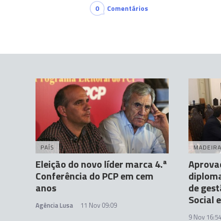
0
Comentários
PAÍS
MADEIR
Eleição do novo líder marca 4.ª
Aprovad
Conferência do PCP em cem
diploma
anos
de gest
Social e
Agência Lusa
11 Nov 09:09
9 Nov 16:5