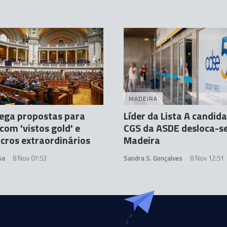
MADEIRA
ega propostas para
Líder da Lista A candid
com 'vistos gold' e
CGS da ASDE desloca-se
ucros extraordinários
Madeira
sa
8 Nov 07:53
Sandra S. Gonçalves
8 Nov 12:51