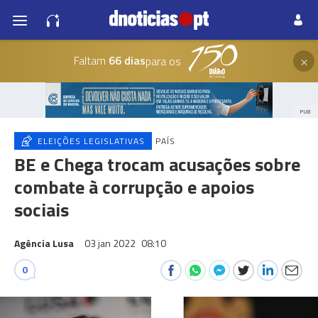
×
Faltam
66 dias
para os
PUB
ELEIÇÕES LEGISLATIVAS
PAÍS
BE e Chega trocam acusações sobre
combate à corrupção e apoios
sociais
Agência Lusa
03 jan 2022
08:10
0