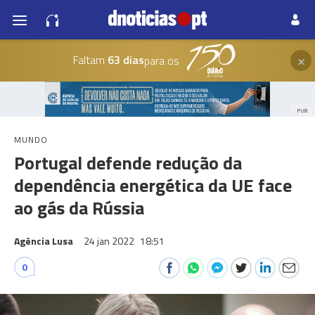
×
Faltam
63 dias
para os
PUB
MUNDO
Portugal defende redução da
dependência energética da UE face
ao gás da Rússia
Agência Lusa
24 jan 2022
18:51
0