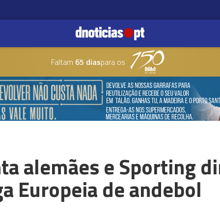
Faltam
65 dias
para os
nta alemães e Sporting 
ga Europeia de andebol