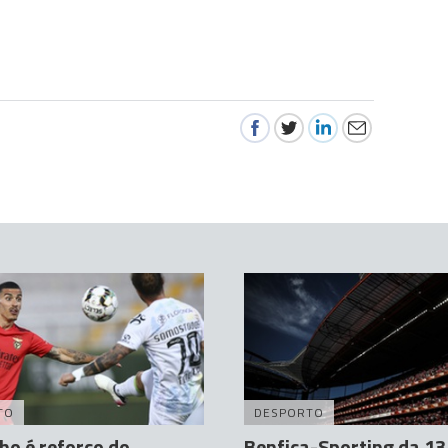
TO
DESPORTO
ho é reforço do
Benfica-Sporting da 13