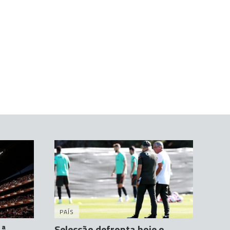
PAÍS
.ª
Selecção defronta hoje o