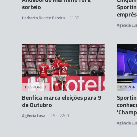
sorteio
Sportin
emprés
Herberto Duarte Pereira
11:37
Agência Lu
DESPORTO
DESPOR
Benfica marca eleições para 9
Sportin
de Outubro
conhec
'Champ
Agência Lusa
1 Set 22:13
Agência Lu