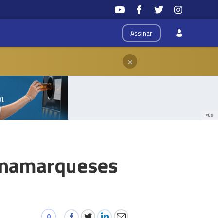
Assinar
×
PUB
dinamarqueses
0