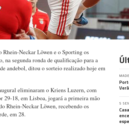
do Rhein-Neckar Löwen e o Sporting os
Úl
 na segunda ronda de qualificação para a
de andebol, ditou o sorteio realizado hoje em
MADE
Port
Verã
naugural eliminaram o Kriens Luzern, com
por 29-18, em Lisboa, jogará a primeira mão
5 SE
 do Rhein-Neckar Löwen, recebendo os
Casa
rde, em 28.
ence
espe