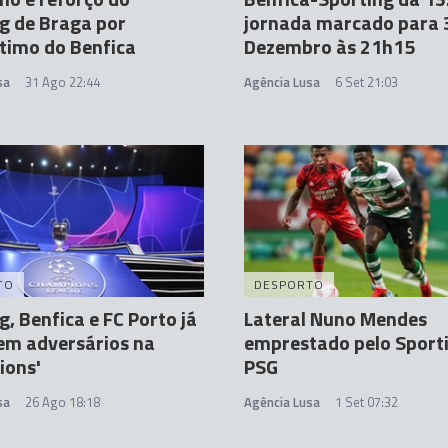
g de Braga por
jornada marcado para 
timo do Benfica
Dezembro às 21h15
sa
31 Ago 22:44
Agência Lusa
6 Set 21:03
TO
DESPORTO
g, Benfica e FC Porto já
Lateral Nuno Mendes
em adversários na
emprestado pelo Sport
ions'
PSG
sa
26 Ago 18:18
Agência Lusa
1 Set 07:32