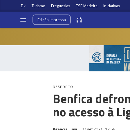
D7
Turismo
Freguesias
TSF Madeira
Iniciativas
Edição
Impressa
DESPORTO
Benfica defro
no acesso à Li
Agência Lusa
07 set 2021
12:56