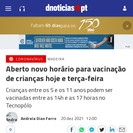
×
Faltam
65 dias
para os
PUB
CORONAVÍRUS
MADEIRA
Aberto novo horário para vacinação
de crianças hoje e terça-feira
Crianças entre os 5 e os 11 anos podem ser
vacinadas entre as 14h e as 17 horas no
Tecnopólo
Andreia Dias Ferro
20 dez 2021
12:00
0