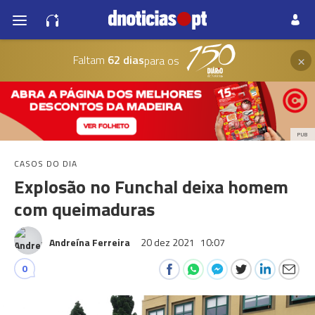
×
Faltam
62 dias
para os
PUB
CASOS DO DIA
Explosão no Funchal deixa homem
com queimaduras
Andreína Ferreira
20 dez 2021
10:07
0