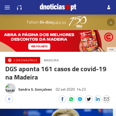
×
Faltam
64 dias
para os
PUB
CORONAVÍRUS
MADEIRA
DGS aponta 161 casos de covid-19
na Madeira
Sandra S. Gonçalves
02 set 2020
14:23
0