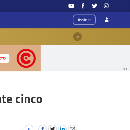
Assinar
×
PUB
nte cinco
0