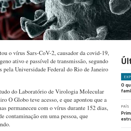
tou o vírus Sars-CoV-2, causador da covid-19,
Úl
geno ativo e passível de transmissão, segundo
s pela Universidade Federal do Rio de Janeiro
EXP
O qu
famí
tudo do Laboratório de Virologia Molecular
eiro O Globo teve acesso, e que apontou que a
PAÍS
 mas permaneceu com o vírus durante 152 dias,
Prim
de contaminação em uma pessoa, que
estr
ndo.