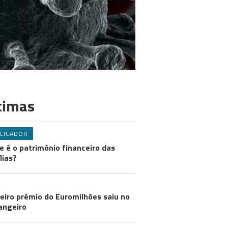
timas
LICADOR
e é o património financeiro das
lias?
eiro prémio do Euromilhões saiu no
angeiro