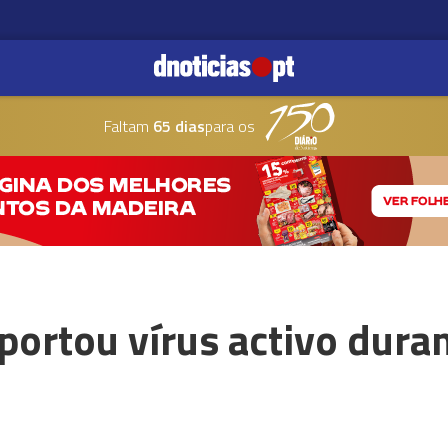
Faltam
65 dias
para os
portou vírus activo dura