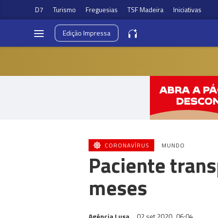
D7
Turismo
Freguesias
TSF Madeira
Iniciativas
Edição
Impressa
CORONAVÍRUS
MUNDO
Paciente trans
meses
Agência Lusa
02 set 2020
06:04