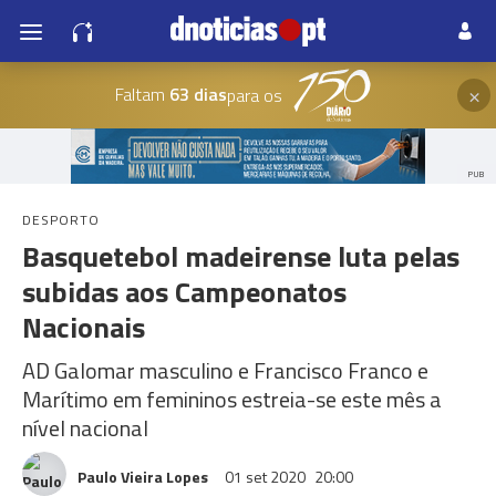
×
Faltam
63 dias
para os
PUB
DESPORTO
Basquetebol madeirense luta pelas
subidas aos Campeonatos
Nacionais
AD Galomar masculino e Francisco Franco e
Marítimo em femininos estreia-se este mês a
nível nacional
Paulo Vieira Lopes
01 set 2020
20:00