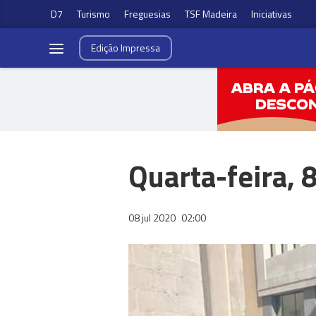
D7
Turismo
Freguesias
TSF Madeira
Iniciativas
Edição
Impressa
Quarta-feira, 
08 jul 2020
02:00