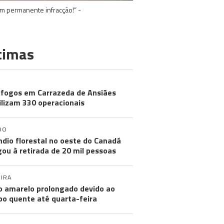
m permanente infracção!” -
timas
 fogos em Carrazeda de Ansiães
lizam 330 operacionais
DO
ndio florestal no oeste do Canadá
gou à retirada de 20 mil pessoas
IRA
o amarelo prolongado devido ao
o quente até quarta-feira