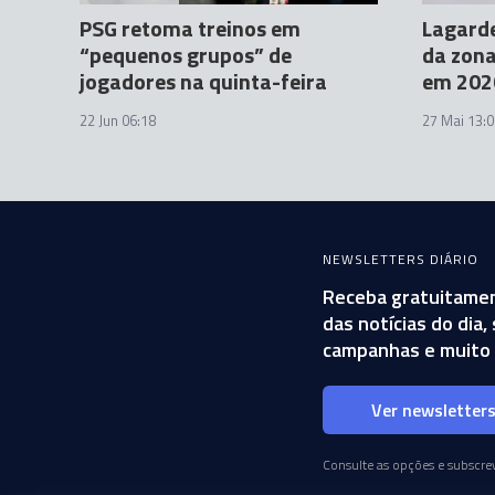
PSG retoma treinos em
Lagarde
“pequenos grupos” de
da zona
jogadores na quinta-feira
em 202
22 Jun 06:18
27 Mai 13:0
NEWSLETTERS DIÁRIO
Receba gratuitamen
das notícias do dia
campanhas e muito 
Ver newsletter
Consulte as opções e subscrev