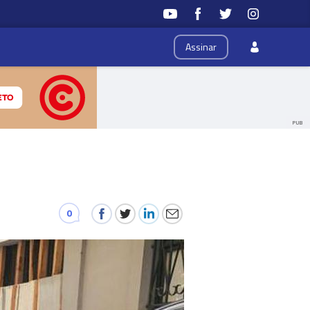
Assinar
PUB
0