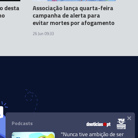
o desta
Associação lança quarta-feira
ho
campanha de alerta para
evitar mortes por afogamento
26 Jun 09:33
×
Podcasts
"Nunca tive ambição de ser