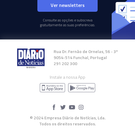
Ver newsletters
Consulte as opções e subscreva
gratuitamente as suas preferências.
Rua Dr. Fernão de Ornelas, 56 - 3º
9054-514 Funchal, Portugal
291 202 300
Instale a nossa App
© 2024 Empresa Diário de Notícias, Lda.
Todos os direitos reservados.