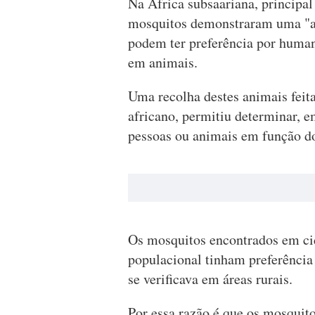
Na África subsaariana, principal 
mosquitos demonstraram uma "at
podem ter preferência por huma
em animais.
Uma recolha destes animais feita
africano, permitiu determinar, 
pessoas ou animais em função do
Os mosquitos encontrados em c
populacional tinham preferênci
se verificava em áreas rurais.
Por essa razão é que os mosquit