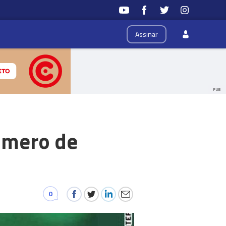
Assinar
PUB
úmero de
0