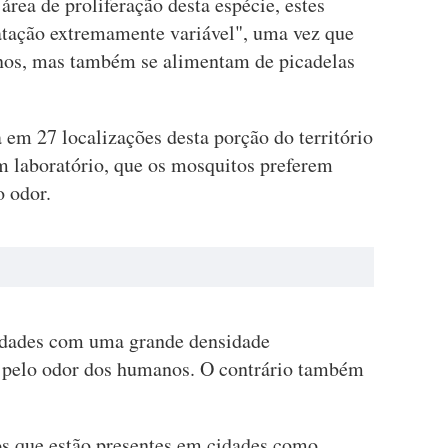
área de proliferação desta espécie, estes
ação extremamente variável", uma vez que
nos, mas também se alimentam de picadelas
 em 27 localizações desta porção do território
em laboratório, que os mosquitos preferem
 odor.
idades com uma grande densidade
a pelo odor dos humanos. O contrário também
os que estão presentes em cidades como