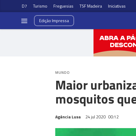
D7
Turismo
Freguesias
TSF Madeira
Iniciativas
Edição
Impressa
MUNDO
Maior urbaniz
mosquitos que
Agência Lusa
24 jul 2020
00:12