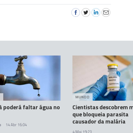
A
MUNDO
 poderá faltar água no
Cientistas descobrem m
que bloqueia parasita
causador da malária
o
14 Abr 16:04
4 Mai 19:23