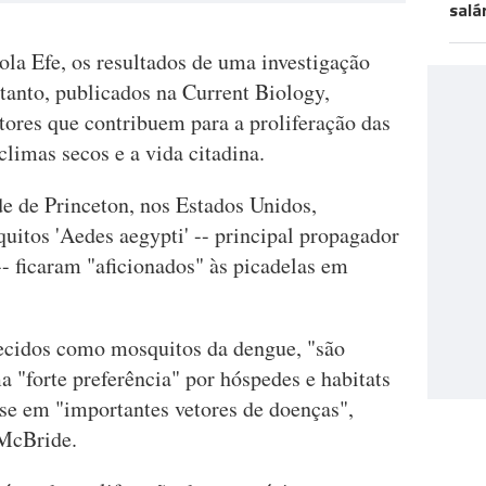
salá
la Efe, os resultados de uma investigação
etanto, publicados na Current Biology,
tores que contribuem para a proliferação das
limas secos e a vida citadina.
de de Princeton, nos Estados Unidos,
tos 'Aedes aegypti' -- principal propagador
-- ficaram "aficionados" às picadelas em
hecidos como mosquitos da dengue, "são
a "forte preferência" por hóspedes e habitats
se em "importantes vetores de doenças",
 McBride.