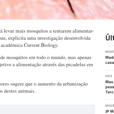
á levar mais mosquitos a tentarem alimentar-
Úl
oas, explicita uma investigação desenvolvida
a académica Current Biology.
MADE
s de mosquitos em todo o mundo, mas apenas
Made
casa
tivo a alimentação através das picadelas em
PAÍS
Mau 
dores sugere que o aumento da urbanização
pess
s destes animais.
Terc
MADE
JP M