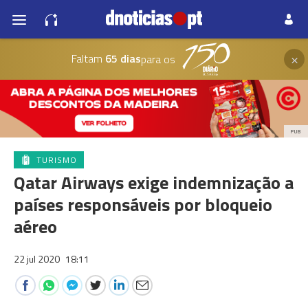
×
Faltam
65 dias
para os
PUB
TURISMO
Qatar Airways exige indemnização a
países responsáveis por bloqueio
aéreo
22 jul 2020
18:11