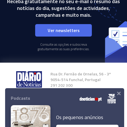
Receba gratuitamente no seu e-mail o resumo das
notícias do dia, sugestões de actividades,
campanhas e muito mais.
Ver newsletters
Consulte as opções e subscreva
gratuitamente as suas preferências.
Rua Dr. Fernão de Ornelas, 56 - 3º
9054-514 Funchal, Portugal
291 202 300
×
Podcasts
Instale a nossa App
Os pequenos anúncios