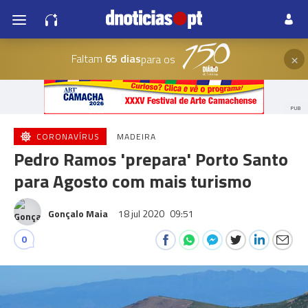
×
Faltam
65 dias
para os
PUB
CORONAVÍRUS
MADEIRA
Pedro Ramos 'prepara' Porto Santo
para Agosto com mais turismo
Gonçalo Maia
18 jul 2020
09:51
0